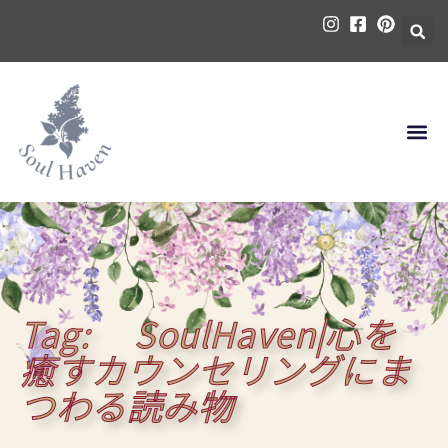
内
容
を
ス
キ
ッ
プ
Tag: SoulHaven|心を
癒すカウンセリングにま
つわる読み物