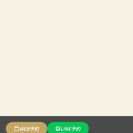
JR武蔵野線、京成成田スカイアクセス線、北総鉄道北総線
「東松戸駅」より徒歩2分
【プリムローズ銀座】
〒104-0061
東京都中央区銀座１丁目１５−13VORT HF銀座レジデンス
805
都営地下鉄浅草線「宝町駅」東京メトロ銀座線「京橋駅」
より徒歩5分
東京メトロ有楽町線「銀座一丁目」より徒歩5分
WEB予約
LINE予約