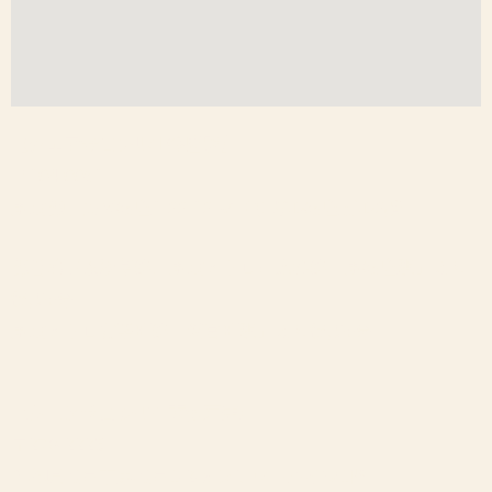
【シェアサロンUZI 銀座店】
〒104-0061
東京都中央区銀座1-22-12 マドリガル銀座ビル2階
都営地下鉄浅草線、東京メトロ日比谷線「東銀座駅」より
徒歩5分
東京メトロ有楽町線「新富町駅」より徒歩5分
【シェアサロンUZI 東松戸店】
〒270-2225
千葉県松戸市東松戸1-2-8 フラワーハイツ1階