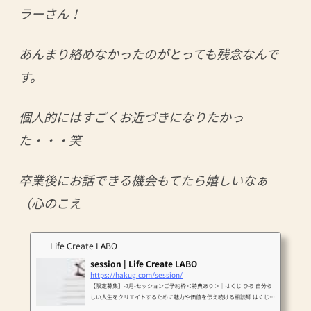
ラーさん！
あんまり絡めなかったのがとっても残念なんで
す。
個人的にはすごくお近づきになりたかっ
た・・・笑
卒業後にお話できる機会もてたら嬉しいなぁ
（心のこえ
Life Create LABO
session | Life Create LABO
https://hakug.com/session/
【限定募集】-7月-セッションご予約枠＜特典あり＞｜はくじ ひろ 自分ら
しい人生をクリエイトするために魅力や価値を伝え続ける相談師 はくじひ
ろです。 プロフィールはこちら https://hakug.com/blog/profil