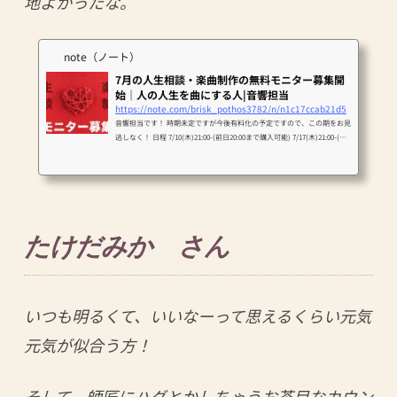
地よかったな。
note（ノート）
7月の人生相談・楽曲制作の無料モニター募集開
始｜人の人生を曲にする人|音響担当
https://note.com/brisk_pothos3782/n/n1c17ccab21d5
音響担当です！ 時期未定ですが今後有料化の予定ですので、この期をお見
逃しなく！ 日程 7/10(木)21:00-(前日20:00まで購入可能) 7/17(木)21:00-(前
日20:00まで購入可能) 7/24(木)21:00-(前日20:00まで購入可能) 7/31(木)21:00
-(前日20:00まで購入可能) ・セッションの最後にアンケートのお時間を5分
程度いただきます。 ・前日20:00を過ぎてのお申し込みは無効ですのでご
注意ください。20:00を過ぎてお申し込みされた場合、残念ながら申込期限
切れの旨を追ってご連絡させていただきます。 コース選択
たけだみか さん
いつも明るくて、いいなーって思えるくらい元気
元気が似合う方！
そして、師匠にハグとかしちゃうお茶目なカウン