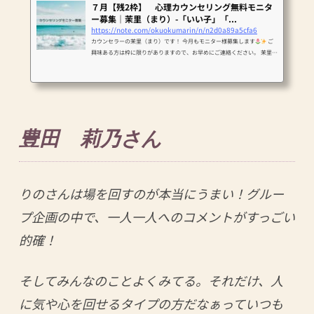
７月【残2枠】 心理カウンセリング無料モニタ
ー募集｜茉里（まり）-「いい子」「...
https://note.com/okuokumarin/n/n2d0a89a5cfa6
カウンセラーの茉里（まり）です！ 今月もモニター様募集します
ご
興味ある方は枠に限りがありますので、お早めにご連絡ください。 茉里の
心理カウンセリングについて 傾聴がメインのセッションです。 その中
で、まずはスッキリ感、そしてカウンセリング後は気づきをお持ち帰りい
ただければと思います。 その後、日常の生活の中で、感じたことを次のセ
ッションでお持ち寄りいただき、一緒に考えたりしていきましょう。自分
で受け止めきれないことも、一緒に時間をかけて感じていきましょう。私
はあなたの味方です。 ◎茉里の...
豊田 莉乃さん
りのさんは場を回すのが本当にうまい！グルー
プ企画の中で、一人一人へのコメントがすっごい
的確！
そしてみんなのことよくみてる。それだけ、人
に気や心を回せるタイプの方だなぁっていつも