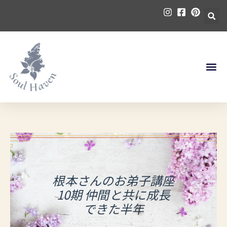
内
容
を
ス
キ
ッ
プ
根本さんのお弟子講座
10期 仲間と共に成長
できた半年