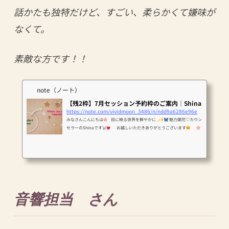
話かたも独特だけど、すごい、柔らかくて嫌味が
なくて。
素敵な方です！！
note（ノート）
【残2枠】7月セッション予約枠のご案内｜Shina
https://note.com/vividmoon_3486/n/ndd9a6286e96e
みなさんこんにちは
目に映る世界を鮮やかに
魅力開花♡カウン
セラーのShinaです
お越しいただきありがとうございます
6/28(土)15:00より一般受付開始
7月のモニターセッション予約枠のご案
内です
(zoomでのオンラインセッションとなります) なにかピピっ
と感じられるものありましたら、 ぜひセッションにお越しください
今ここから一緒に前へ進んでいきましょう
※ご予約受付はShinaのLI
NE公式アカウントにて 6/28(土)15:00より開始いたします。 ※お申し込み
期限は、 ご希望セッション日...
音響担当 さん