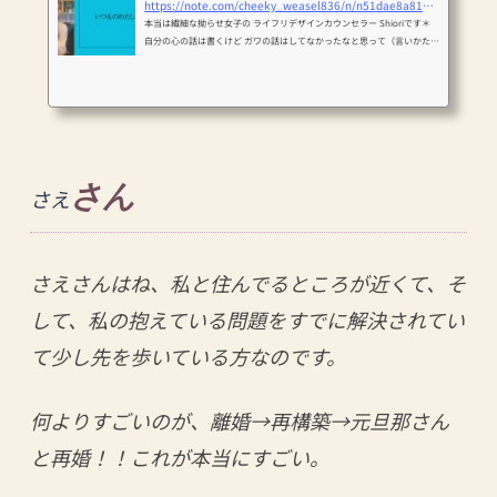
https://note.com/cheeky_weasel836/n/n51dae8a81d9e
本当は繊細な拗らせ女子の ライフリデザインカウンセラー Shioriです＊
自分の心の話は書くけど ガワの話はしてなかったなと思って（言いかた）
初めてお会いする方に 思ったんとちゃう、、、って驚かれることが多く
て、、、 よく似てると言われるのは 木村佳乃、真矢みき、岩下志麻の若
い頃です。笑 真顔。笑 ブレーカー見えとるで！ 日本刀がよく似合う
ね！って言われます。 ほ、褒めてる、、、？ 話変わるんですけど、なん
か急にヌード写真が撮りたくなったのです。（とってないけど） 乳ないの
に。 ほ...
さん
さえ
さえさんはね、私と住んでるところが近くて、そ
して、私の抱えている問題をすでに解決されてい
て少し先を歩いている方なのです。
何よりすごいのが、離婚→再構築→元旦那さん
と再婚！！これが本当にすごい。