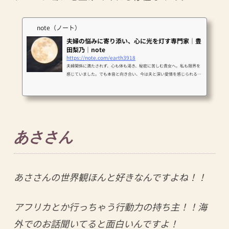
note（ノート）
夫婦の悩みに寄り添い、心に光を灯す専門家｜豊
田梨乃｜note
https://note.com/earth3918
夫婦関係に満たされず、心も体も渇き、秘密に苦しむ貴女へ。私も限界を
感じていました。でも本音と向き合い、今は夫と深い愛情を感じられる関
係に。貴女の“心の穴”に光を灯し、解放と自信へ導くお手伝いを《梨乃マ
マの歩くBAR》7月モニター無料募集中｜オンラインZoomカウンセリング
あささん
あささんの世界観ほんと好きなんですよね！！
アフリカとか行っちゃう行動力の持ち主！！海
外でのお話聞いてると面白いんですよ！