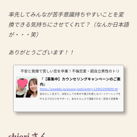
率先してみんなが苦手意識持ちやすいことを変
換できる気持ちにさせてくれて？（なんか日本語
が・・・笑）
ありがとうございます！！
不安と我慢で苦しい恋を卒業！不倫恋愛・超自立男性のトリセツで彼
『【募集中】カウンセリングキャンペーンのご案
内』
https://ameblo.jp/aisare-joshi/entry-12902299899.html
自分らしく生きて、女性としての幸せや喜びを感じるパートナーシップを
叶えるプロセスをサポート。あなたらしさで溺愛される！訳あり恋愛専門
カウンセラー、国本英子です…
shioriさん