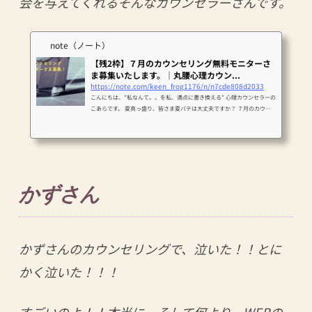
会を与えてくれるそんなカウンセラーさんです。
note（ノート）
【残2枠】７月のカウンセリング無料モニターさ
ま募集いたします。｜丸腰心理カウン...
https://note.com/keen_frog1176/n/n7cde808d2033
こんにちは、”私なんて。。を私、満点に書き換える” 心理カウンセラーの
こあらです。 夏真っ盛り、皆さま夏バテは大丈夫ですか？ ７月のカウン
セリング無料モニターさまを募集します！ もう５日もすぎてますけど。。
今月は３枠と少なめになっております。 ご検討の方はお早めにご連絡いた
だけると嬉しいです。 こあらのプロフィール こあらのブログ 丸腰心理カ
ウンセラー こあら｜note「私なんて」を「私満点」に書き換える。あな
かずさん
かずさんのカウンセリングで、泣いた！！とに
かく泣いた！！！
すごいのよ！！本当に。そして何より、WEBの