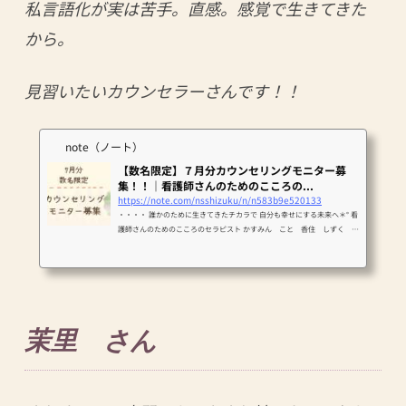
私言語化が実は苦手。直感。感覚で生きてきた
から。
見習いたいカウンセラーさんです！！
note（ノート）
【数名限定】７月分カウンセリングモニター募
集！！｜看護師さんのためのこころの...
https://note.com/nsshizuku/n/n583b9e520133
・・・・ 誰かのために生きてきたチカラで 自分も幸せにする未来へ＊° 看
護師さんのためのこころのセラピスト かすみん こと 香住 しずく で
す。 ・・・・ 6月よりカウンセリングセッションをモニター価格で実施し
ております。 6月分にお申込みいただいた皆様、本当にありがとうござい
ました。 【 7月分は 7月1日 22時より 募集開始しております！ 】 【 今
回の募集日程はこちらです！ 】 ７月１５日（火） ２０:３０～ ご
予約済み ７月１６日（水） ９:３０～ ７月１９日（土） １０:００
～ ７月１９日（土...
茉里 さん