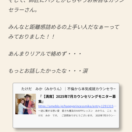
セラーさん。
みんなと距離感詰めるの上手い人だなぁーって
みておりました！！
あんまりリアルで絡めず・・・
もっとお話したかったな・・・涙
たけだ みか（みかりん）｜不倫から本気成就カウンセラー
『【満席】2025年7月カウンセリングモニター募
集』
https://ameblo.jp/happyprincessmika/entry-12913154691.html
一途に繋がる想い愛 愛され魔法のHAPPYレッスン みかりん こと た
けだ みか です。 ご訪問ありがとうございます。 2025年7月カウンセ
リングモ…