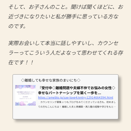
そして、お子さんのこと。聞けば聞くほどに、お
近づきになりたいと私が勝手に思っている方な
のです。
実際お会いして本当に話しやすいし、カウンセ
ラーってこういう人だよなって思わせてくれる存
在です！！
◇離婚しても幸せな家族のまいにち◇
『受付中◇離婚問題や夫婦不仲でお悩みの女性◇
幸せなパートナーシップを築く一歩を...
https://ameblo.jp/sae-love4/entry-12914664394.html
カウンセリング募集 いつもブログをみてくださっている方も、初めまし
ての方もこんにちは！ 離婚した夫と再構築・再入籍の経験や学びをもと
に ＼愛が循環する…