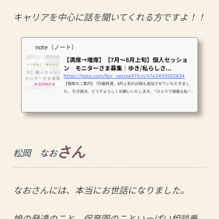
キャリアを中心に話を聞いてくれる方ですよ！！
note（ノート）
【満席→増席】【7月～8月上旬】個人セッショ
ン モニターさま募集｜ゆき/私らしさ...
https://note.com/fair_nerine976/n/n7e2459902834
【増席のご案内】 7月最終週、8月上旬の日程も追加させていただきまし
た。 引き続き、どうぞよろしくお願いいたします。 “ひとりで頑張る私”か
ら“心から満たされる私”へ。 こんにちは。 心の鎖をほどき、もっと自由
に軽やかに！ 頑張るキャリア女子の一番の応援者、私らしさ開花コーチ
ゆきです。 まずは御礼を申し上げます。 おかげさまで、6月の個人セッシ
ョン枠は早い段階で満席となり、その後もたくさんお問い合わせをいただ
き、本当にありがとうございます。 このたび、7月の日程が確定いたしま
したので、募集を再開させてい...
さん
松岡 なお
なおさんには、本当にお世話になりました。
娘の発達のこと、保育園のこといっぱい相談乗